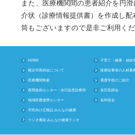
また、医療機関間の患者紹介を円滑
介状（診療情報提供書）を作成し配
筒もございますので是非ご利用く
HOME
子育て・健康・福祉
横浜市医師会について
医療従事者の人材募
医療機関検索
看護学校のご紹介
夜間急病センター・休日急患診療所
各区医師会
地域医療連携センター
各科医会
市民向け広報誌 みんなの健康
ラジオ番組 みんなの健康ラジオ