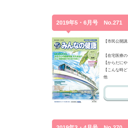
2019年5・6月号 No.271
【市民公開講
～正し
【在宅医療の
【からだにや
【こんな時ど
他
2019年3・4月号 No.270