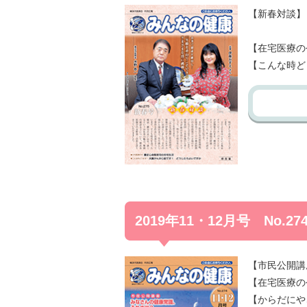
【新春対談】
俳優 
【在宅医療の
【こんな時ど
2019年11・12月号 No.27
【市民公開講
【在宅医療の
【からだにや