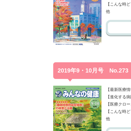
【こんな時ど
他
2019年9・10月号 No.273
【最新医療情
【進化する病
【医療クロー
【こんな時ど
他