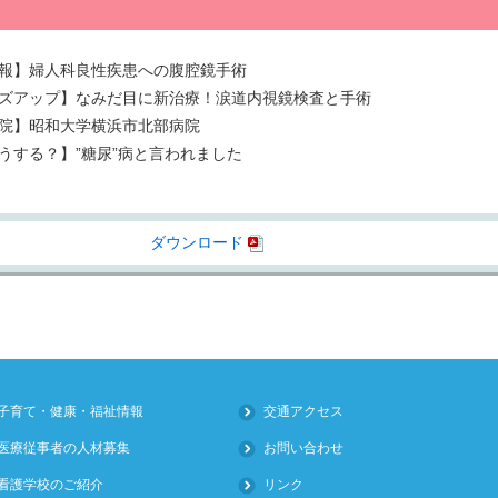
報】婦人科良性疾患への腹腔鏡手術
ズアップ】なみだ目に新治療！涙道内視鏡検査と手術
院】昭和大学横浜市北部病院
うする？】”糖尿”病と言われました
ダウンロード
子育て・健康・福祉情報
交通アクセス
医療従事者の人材募集
お問い合わせ
看護学校のご紹介
リンク